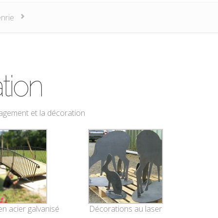
enrie
tion
agement et la décoration
en acier galvanisé
Décorations au laser