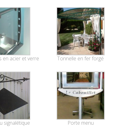
 en acier et verre
Tonnelle en fer forgé
 signalétique
Porte menu