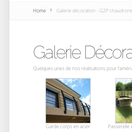
Home
Galerie décoration - G2P chaudron
Galerie Décora
Quelques unes de nos réalisations pour l’amén
Garde corps en acier
Passerelle 